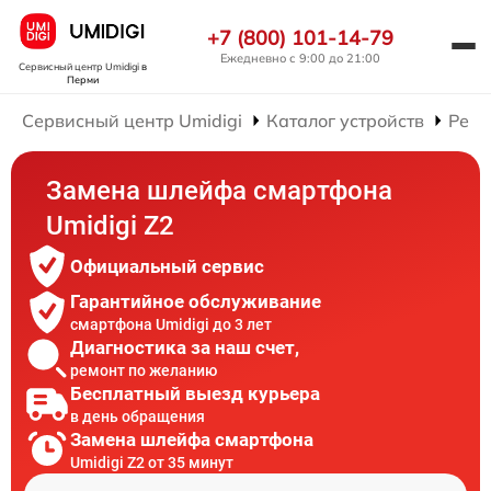
+7 (800) 101-14-79
Ежедневно с 9:00 до 21:00
Сервисный центр Umidigi
в
Перми
Сервисный центр Umidigi
Каталог устройств
Ремо
Замена шлейфа смартфона
Umidigi Z2
Официальный сервис
Гарантийное обслуживание
смартфона Umidigi до 3 лет
Диагностика за наш счет,
ремонт по желанию
Бесплатный выезд курьера
в день обращения
Замена шлейфа смартфона
Umidigi Z2 от 35 минут