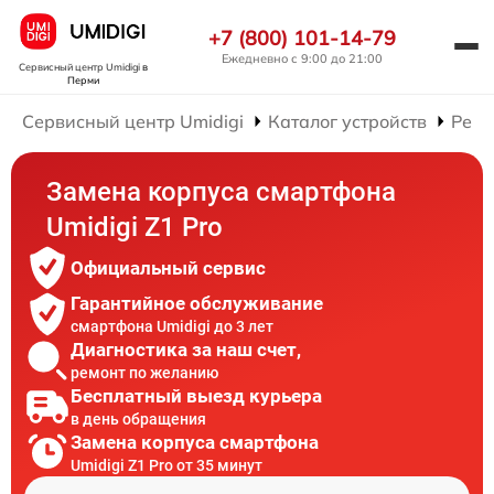
+7 (800) 101-14-79
Ежедневно с 9:00 до 21:00
Сервисный центр Umidigi
в
Перми
Сервисный центр Umidigi
Каталог устройств
Ремо
Замена корпуса смартфона
Umidigi Z1 Pro
Официальный сервис
Гарантийное обслуживание
смартфона Umidigi до 3 лет
Диагностика за наш счет,
ремонт по желанию
Бесплатный выезд курьера
в день обращения
Замена корпуса смартфона
Umidigi Z1 Pro от 35 минут