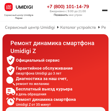
+7 (800) 101-14-79
Ежедневно с 9:00 до 21:00
Позвонить
мне утром
Сервисный центр Umidigi
в
Перми
Сервисный центр Umidigi
Каталог устройств
Ремо
Ремонт динамика смартфона
Umidigi Z
Официальный сервис
Гарантийное обслуживание
смартфона Umidigi до 3 лет
Диагностика за наш счет,
ремонт по желанию
Бесплатный выезд курьера
в день обращения
Ремонт динамика смартфона
Umidigi Z от 35 минут