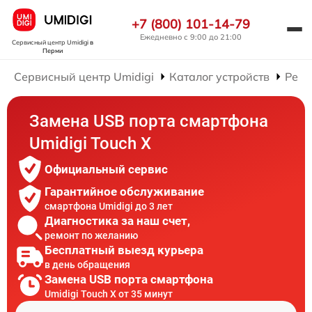
+7 (800) 101-14-79
Ежедневно с 9:00 до 21:00
Сервисный центр Umidigi
в
Перми
Сервисный центр Umidigi
Каталог устройств
Ремо
Замена USB порта смартфона
Umidigi Touch X
Официальный сервис
Гарантийное обслуживание
смартфона Umidigi до 3 лет
Диагностика за наш счет,
ремонт по желанию
Бесплатный выезд курьера
в день обращения
Замена USB порта смартфона
Umidigi Touch X от 35 минут