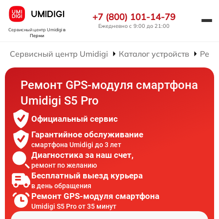
+7 (800) 101-14-79
Ежедневно с 9:00 до 21:00
Сервисный центр Umidigi
в
Перми
Сервисный центр Umidigi
Каталог устройств
Ремо
Ремонт GPS-модуля смартфона
Umidigi S5 Pro
Официальный сервис
Гарантийное обслуживание
смартфона Umidigi до 3 лет
Диагностика за наш счет,
ремонт по желанию
Бесплатный выезд курьера
в день обращения
Ремонт GPS-модуля смартфона
Umidigi S5 Pro от 35 минут