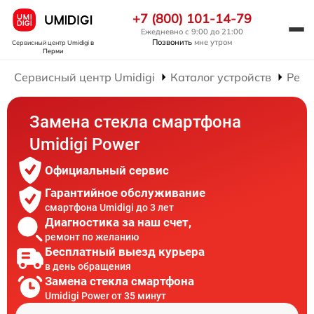
+7 (800) 101-14-79
Ежедневно с 9:00 до 21:00
Позвонить
мне утром
Сервисный центр Umidigi
в
Перми
Сервисный центр Umidigi
Каталог устройств
Ремо
Замена стекла смартфона
Umidigi Power
Официальный сервис
Гарантийное обслуживание
смартфона Umidigi до 3 лет
Диагностика за наш счет,
ремонт по желанию
Бесплатный выезд курьера
в день обращения
Замена стекла смартфона
Umidigi Power от 35 минут