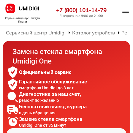
+7 (800) 101-14-79
Ежедневно с 9:00 до 21:00
Сервисный центр Umidigi
в
Перми
Сервисный центр Umidigi
Каталог устройств
Ремо
Замена стекла смартфона
Umidigi One
Официальный сервис
Гарантийное обслуживание
смартфона Umidigi до 3 лет
Диагностика за наш счет,
ремонт по желанию
Бесплатный выезд курьера
в день обращения
Замена стекла смартфона
Umidigi One от 35 минут