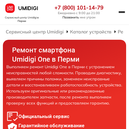
+7 (800) 101-14-79
Ежедневно с 9:00 до 21:00
Позвонить
мне утром
Сервисный центр Umidigi
в
Перми
Сервисный центр Umidigi
Каталог устройств
Ремо
Ремонт смартфона
Umidigi One в Перми
Выполняем ремонт Umidigi One в Перми с устранением
неисправностей любой сложности. Проводим диагностику,
выявляем причины поломки, заменяем неисправные
детали и восстанавливаем работоспособность устройства.
Используем оригинальные или рекомендованные
производителем запчасти, после ремонта выполняем
проверку всех функций и предоставляем гарантию.
Официальный сервис
Гарантийное обслуживание