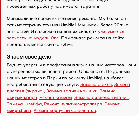
проведенных работ у нас имеется гарантия.
Минимальные сроки выполнения ремонта. Мы большая
сеть мастерских техники Umidigi. Мы имеем более 20 тыс.
запчастей. И возможно на наших складах
уже имеется
запчасть на модель One
. При заказе ремонта на сайте -
предоставляется скидка -25%.
Знаем свое дело
Будьте уверены в профессионализме наших мастеров - они
с уверенностью выполнят ремонт Umidigi One. По данным
наших мастеров в Перми по ремонту Umidigi, наиболее
востребованы следующие услуги:
Замена стекла
,
Замена
дисплея (экрана)
,
Замена задней крышки
,
Замена
аккумулятора
,
Ремонт камеры
,
Замена разъема питания
,
Замена шлейфа
,
Ремонт мультиконтроллера
,
Ремонт
микрофона
,
Ремонт корпусных элементов
.