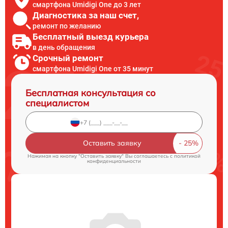
смартфона Umidigi One до 3 лет
Диагностика за наш счет,
ремонт по желанию
Бесплатный выезд курьера
в день обращения
Срочный ремонт
смартфона Umidigi One от 35 минут
Бесплатная консультация со
специалистом
Оставить заявку
Нажимая на кнопку "Оставить заявку" Вы соглашаетесь c
политикой
конфиденциальности