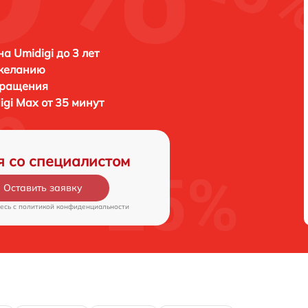
а Umidigi до 3 лет
 желанию
бращения
igi Max от 35 минут
я со специалистом
Оставить заявку
есь c
политикой конфиденциальности