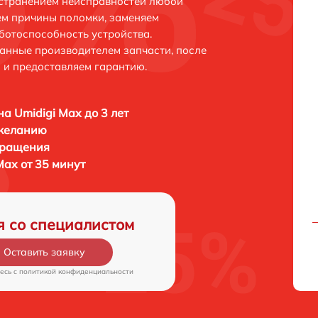
устранением неисправностей любой
ем причины поломки, заменяем
ботоспособность устройства.
анные производителем запчасти, после
 и предоставляем гарантию.
а Umidigi Max до 3 лет
 желанию
бращения
Max от 35 минут
я со специалистом
Оставить заявку
есь c
политикой конфиденциальности