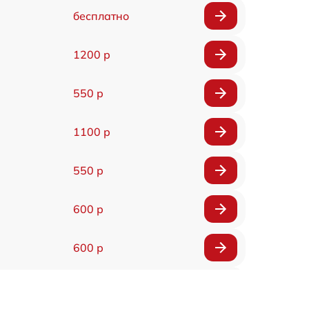
бесплатно
1200 р
550 р
1100 р
550 р
600 р
600 р
550 р