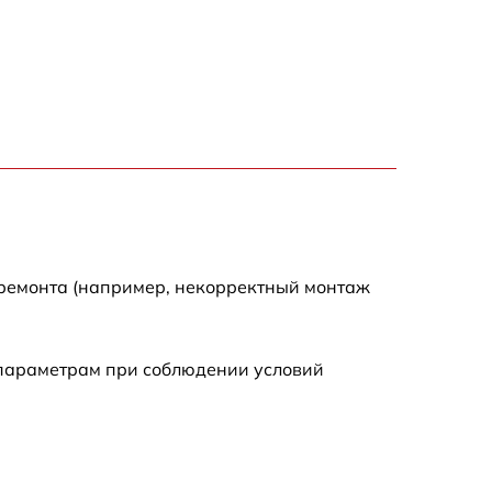
1000 р
450 р
2200 р
500 р
550 р
 ремонта (например, некорректный монтаж
750 р
 параметрам при соблюдении условий
550 р
900 р