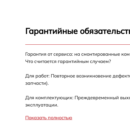
Замена корпуса Umidigi Max
Замена Wi-Fi Umidigi Max
Гарантийные обязательст
Ремонт цепи питания Umidigi Max
Гарантия от сервиса: на смонтированные ко
Замена USB порта Umidigi Max
Что считается гарантийным случаем?
Замена камеры Umidigi Max
Для работ: Повторное возникновение дефект
запчасти).
Замена кнопки включения Umidigi Max
Для комплектующих: Преждевременный выход
Ремонт камеры Umidigi Max
эксплуатации.
Показать полностью
Комплексная чистка Umidigi Max