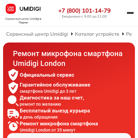
+7 (800) 101-14-79
Ежедневно с 9:00 до 21:00
Сервисный центр Umidigi
в
Перми
Сервисный центр Umidigi
Каталог устройств
Ремо
Ремонт микрофона смартфона
Umidigi London
Официальный сервис
Гарантийное обслуживание
смартфона Umidigi до 3 лет
Диагностика за наш счет,
ремонт по желанию
Бесплатный выезд курьера
в день обращения
Ремонт микрофона смартфона
Umidigi London от 35 минут