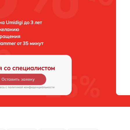
а Umidigi до 3 лет
 желанию
бращения
Hammer от 35 минут
я со специалистом
Оставить заявку
есь c
политикой конфиденциальности