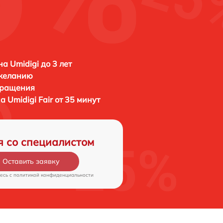
а Umidigi до 3 лет
 желанию
бращения
на
Umidigi Fair от 35 минут
я со специалистом
Оставить заявку
есь c
политикой конфиденциальности