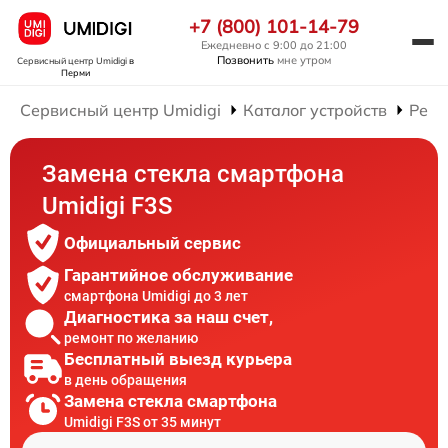
+7 (800) 101-14-79
Ежедневно с 9:00 до 21:00
Позвонить
мне утром
Сервисный центр Umidigi
в
Перми
Сервисный центр Umidigi
Каталог устройств
Ремо
Замена стекла смартфона
Umidigi F3S
Официальный сервис
Гарантийное обслуживание
смартфона Umidigi до 3 лет
Диагностика за наш счет,
ремонт по желанию
Бесплатный выезд курьера
в день обращения
Замена стекла смартфона
Umidigi F3S от 35 минут