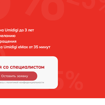
а Umidigi до 3 лет
 желанию
бращения
на
Umidigi eMax от 35 минут
я со специалистом
Оставить заявку
есь c
политикой конфиденциальности