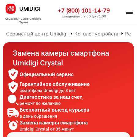
+7 (800) 101-14-79
Ежедневно с 9:00 до 21:00
Сервисный центр Umidigi
в
Перми
Сервисный центр Umidigi
Каталог устройств
Ремо
Замена камеры смартфона
Umidigi Crystal
Официальный сервис
Гарантийное обслуживание
смартфона Umidigi до 3 лет
Диагностика за наш счет,
ремонт по желанию
Бесплатный выезд курьера
в день обращения
Замена камеры смартфона
Umidigi Crystal от 35 минут