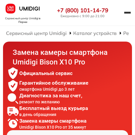
+7 (800) 101-14-79
Ежедневно с 9:00 до 21:00
Сервисный центр Umidigi
в
Перми
Сервисный центр Umidigi
Каталог устройств
Ремо
Замена камеры смартфона
Umidigi Bison X10 Pro
Официальный сервис
Гарантийное обслуживание
смартфона Umidigi до 3 лет
Диагностика за наш счет,
ремонт по желанию
Бесплатный выезд курьера
в день обращения
Замена камеры смартфона
Umidigi Bison X10 Pro от 35 минут