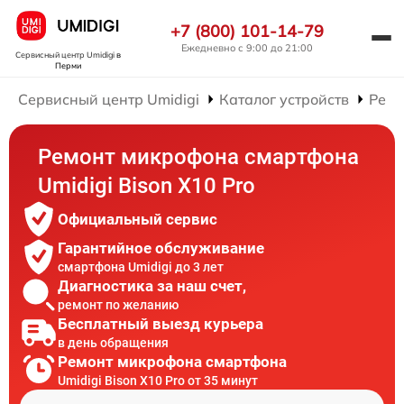
+7 (800) 101-14-79
Ежедневно с 9:00 до 21:00
Сервисный центр Umidigi
в
Перми
Сервисный центр Umidigi
Каталог устройств
Ремо
Ремонт микрофона смартфона
Umidigi Bison X10 Pro
Официальный сервис
Гарантийное обслуживание
смартфона Umidigi до 3 лет
Диагностика за наш счет,
ремонт по желанию
Бесплатный выезд курьера
в день обращения
Ремонт микрофона смартфона
Umidigi Bison X10 Pro от 35 минут