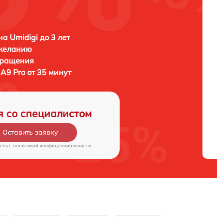
а Umidigi до 3 лет
 желанию
бращения
 A9 Pro от 35 минут
я со специалистом
Оставить заявку
есь c
политикой конфиденциальности