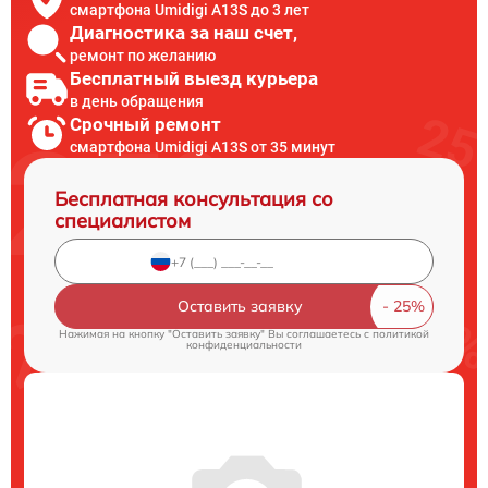
смартфона Umidigi A13S до 3 лет
Диагностика за наш счет,
ремонт по желанию
Бесплатный выезд курьера
в день обращения
Срочный ремонт
смартфона Umidigi A13S от 35 минут
Бесплатная консультация со
специалистом
Оставить заявку
Нажимая на кнопку "Оставить заявку" Вы соглашаетесь c
политикой
конфиденциальности