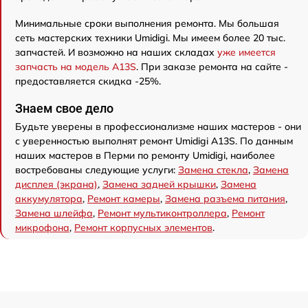
Минимальные сроки выполнения ремонта. Мы большая
сеть мастерских техники Umidigi. Мы имеем более 20 тыс.
запчастей. И возможно на наших складах
уже имеется
запчасть на модель A13S
. При заказе ремонта на сайте -
предоставляется скидка -25%.
Знаем свое дело
Будьте уверены в профессионализме наших мастеров - они
с уверенностью выполнят ремонт Umidigi A13S. По данным
наших мастеров в Перми по ремонту Umidigi, наиболее
востребованы следующие услуги:
Замена стекла
,
Замена
дисплея (экрана)
,
Замена задней крышки
,
Замена
аккумулятора
,
Ремонт камеры
,
Замена разъема питания
,
Замена шлейфа
,
Ремонт мультиконтроллера
,
Ремонт
микрофона
,
Ремонт корпусных элементов
.