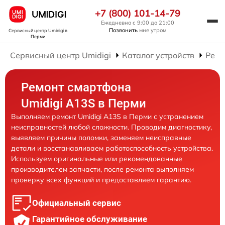
+7 (800) 101-14-79
Ежедневно с 9:00 до 21:00
Позвонить
мне утром
Сервисный центр Umidigi
в
Перми
Сервисный центр Umidigi
Каталог устройств
Ремо
Ремонт смартфона
Umidigi A13S в Перми
Выполняем ремонт Umidigi A13S в Перми с устранением
неисправностей любой сложности. Проводим диагностику,
выявляем причины поломки, заменяем неисправные
детали и восстанавливаем работоспособность устройства.
Используем оригинальные или рекомендованные
производителем запчасти, после ремонта выполняем
проверку всех функций и предоставляем гарантию.
Официальный сервис
Гарантийное обслуживание